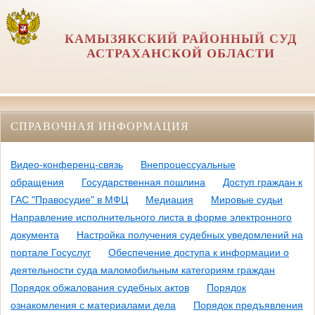
КАМЫЗЯКСКИЙ РАЙОННЫЙ СУД
АСТРАХАНСКОЙ ОБЛАСТИ
СПРАВОЧНАЯ ИНФОРМАЦИЯ
Видео-конференц-связь
Внепроцессуальные
обращения
Государственная пошлина
Доступ граждан к
ГАС "Правосудие" в МФЦ
Медиация
Мировые судьи
Направление исполнительного листа в форме электронного
документа
Настройка получения судебных уведомлений на
портале Госуслуг
Обеспечение доступа к информации о
деятельности суда маломобильным категориям граждан
Порядок обжалования судебных актов
Порядок
ознакомления с материалами дела
Порядок предъявления