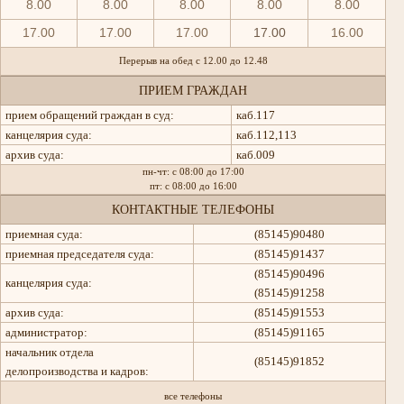
8.00
8.00
8.00
8.00
8.00
17.00
17.00
17.00
17.00
16.00
Перерыв на обед с 12.00 до 12.48
ПРИЕМ ГРАЖДАН
прием обращений граждан в суд:
каб.117
канцелярия суда:
каб.112,113
архив суда:
каб.009
пн-чт: с 08:00 до 17:00
пт: с 08:00 до 16:00
КОНТАКТНЫЕ ТЕЛЕФОНЫ
приемная суда:
(85145)90480
приемная председателя суда:
(85145)91437
(85145)90496
канцелярия суда:
(85145)91258
архив суда:
(85145)91553
администратор:
(85145)91165
начальник отдела
(85145)91852
делопроизводства и кадров:
все телефоны